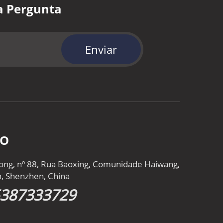
a Pergunta
Enviar
TO
gtong, nº 88, Rua Baoxing, Comunidade Haiwang,
an, Shenzhen, China
5387333729