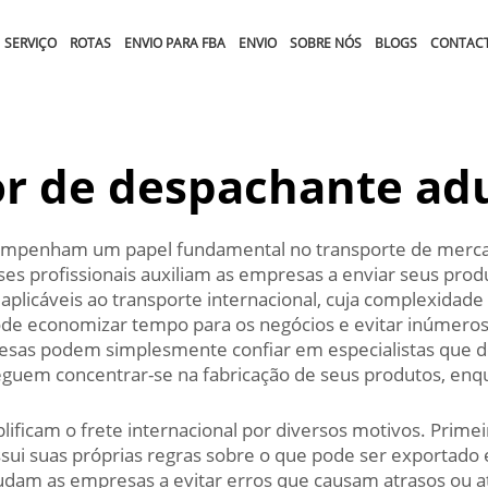
SERVIÇO
ROTAS
ENVIO PARA FBA
ENVIO
SOBRE NÓS
BLOGS
CONTAC
or de despachante ad
empenham um papel fundamental no transporte de mercado
es profissionais auxiliam as empresas a enviar seus produ
licáveis ao transporte internacional, cuja complexidade é
e economizar tempo para os negócios e evitar inúmeros
presas podem simplesmente confiar em especialistas qu
guem concentrar-se na fabricação de seus produtos, enqu
plificam o frete internacional por diversos motivos. Prim
sui suas próprias regras sobre o que pode ser exportado
udam as empresas a evitar erros que causam atrasos ou 