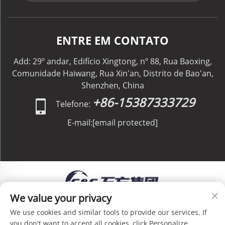
ENTRE EM CONTATO
Add: 29º andar, Edifício Xingtong, nº 88, Rua Baoxing,
Comunidade Haiwang, Rua Xin'an, Distrito de Bao'an,
Shenzhen, China
+86-15387333729
Telefone:
E-mail:
[email protected]
We value your privacy
Direitos Autorais © C&C GLOBAL Logistics Co.,
We use cookies and similar tools to provide our services. If
Limited Todos os Direitos Reservados -
Política de
you don't want to accept all cookies, click Personalize