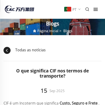
PT
Blogs
Página Inicial
>
Blogs
Todas as notícias
O que significa CIF nos termos de
transporte?
15
Sep 2025
CIF é um Incoterm que significa
Custo, Seguro e Frete
.