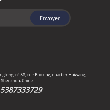
Envoyer
gtong, n° 88, rue Baoxing, quartier Haiwang,
n, Shenzhen, Chine
15387333729